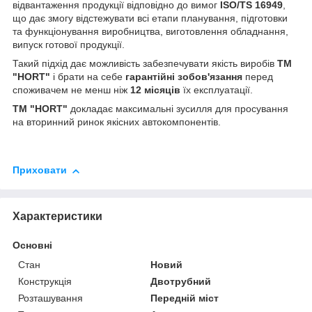
відвантаження продукції відповідно до вимог
ISO/TS 16949
,
що дає змогу відстежувати всі етапи планування, підготовки
та функціонування виробництва, виготовлення обладнання,
випуск готової продукції.
Такий підхід дає можливість забезпечувати якість виробів
TM
"HORT"
і брати на себе
гарантійні зобов'язання
перед
споживачем не менш ніж
12 місяців
їх експлуатації.
TM "HORT"
докладає максимальні зусилля для просування
на вторинний ринок якісних автокомпонентів.
Приховати
Характеристики
Основні
Стан
Новий
Конструкція
Двотрубний
Розташування
Передній міст