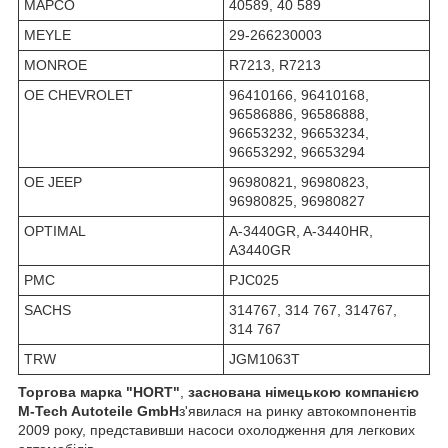
MAPCO
40589, 40 589
MEYLE
29-266230003
MONROE
R7213, R7213
OE CHEVROLET
96410166, 96410168,
96586886, 96586888,
96653232, 96653234,
96653292, 96653294
OE JEEP
96980821, 96980823,
96980825, 96980827
OPTIMAL
A-3440GR, A-3440HR,
A3440GR
PMC
PJC025
SACHS
314767, 314 767, 314767,
314 767
TRW
JGM1063T
Торгова марка "HORT"
,
заснована німецькою компанією
M-Tech Autoteile GmbH
з'явилася на ринку автокомпонентів
2009 року, представивши насоси охолодження для легкових