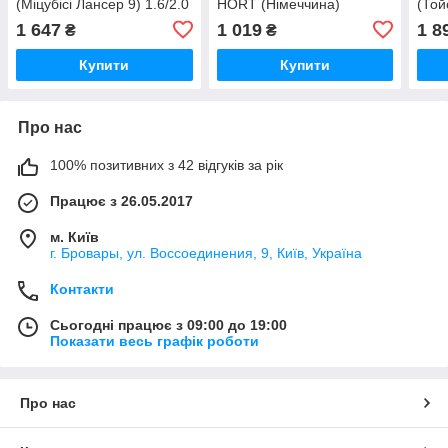
(Міцубісі Лансер 9) 1.6/2.0
HORT (Німеччина)
(Той
HORT (Німеччина)
2012
1 647
1 019
1 8
₴
₴
Купити
Купити
Про нас
100% позитивних з 42 відгуків за рік
Працює з 26.05.2017
м. Київ
г. Бровары, ул. Воссоединения, 9, Київ, Україна
Контакти
Сьогодні працює з 09:00 до 19:00
Показати весь графік роботи
Про нас