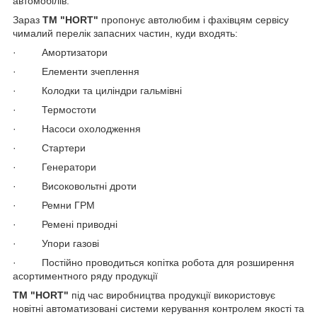
автомобілів.
Зараз
TM "HORT"
пропонує автолюбим і фахівцям сервісу
чималий перелік запасних частин, куди входять:
· Амортизатори
· Елементи зчеплення
· Колодки та циліндри гальмівні
· Термостоти
· Насоси охолодження
· Стартери
· Генератори
· Високовольтні дроти
· Ремни ГРМ
· Ремені приводні
· Упори газові
· Постійно проводиться копітка робота для розширення
асортиментного ряду продукції
TM "HORT"
під час виробництва продукції використовує
новітні автоматизовані системи керування контролем якості та