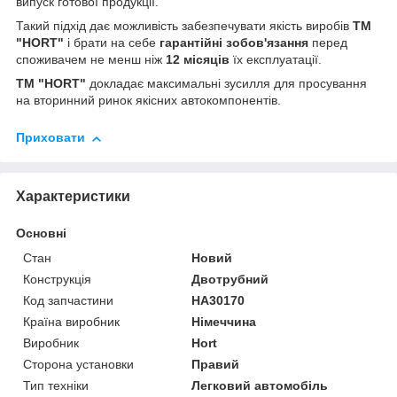
випуск готової продукції.
Такий підхід дає можливість забезпечувати якість виробів
TM
"HORT"
і брати на себе
гарантійні зобов'язання
перед
споживачем не менш ніж
12 місяців
їх експлуатації.
TM "HORT"
докладає максимальні зусилля для просування
на вторинний ринок якісних автокомпонентів.
Приховати
Характеристики
Основні
Стан
Новий
Конструкція
Двотрубний
Код запчастини
HA30170
Країна виробник
Німеччина
Виробник
Hort
Сторона установки
Правий
Тип техніки
Легковий автомобіль