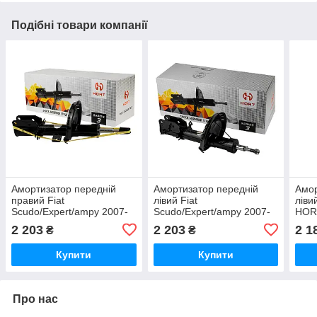
Подібні товари компанії
Амортизатор передній
Амортизатор передній
Амор
правий Fiat
лівий Fiat
ліви
Scudo/Expert/ampy 2007-
Scudo/Expert/ampy 2007-
HORT
2016 HORT (Німеччина)
2016 HORT (Німеччина)
2 203
2 203
2 1
₴
₴
Купити
Купити
Про нас