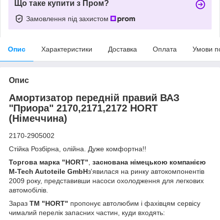
Що таке купити з Пром?
Замовлення під захистом
Опис
Характеристики
Доставка
Оплата
Умови п
Опис
Амортизатор передній правий ВАЗ
"Приора" 2170,2171,2172 HORT
(Німеччина)
2170-2905002
Стійка Розбірна, олійна. Дуже комфортна!!
Торгова марка "HORT"
,
заснована німецькою компанією
M-Tech Autoteile GmbH
з'явилася на ринку автокомпонентів
2009 року, представивши насоси охолодження для легкових
автомобілів.
Зараз
TM "HORT"
пропонує автолюбим і фахівцям сервісу
чималий перелік запасних частин, куди входять: