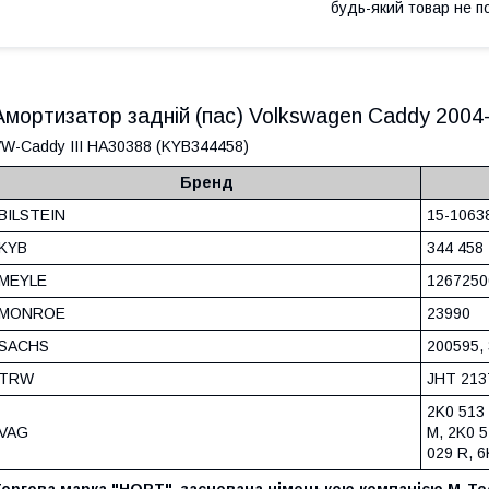
будь-який товар не п
Амортизатор задній (пас) Volkswagen Caddy 200
W-Сaddy III HA30388 (KYB344458)
Бренд
BILSTEIN
15-1063
KYB
344 458
MEYLE
1267250
MONROE
23990
SACHS
200595,
TRW
JHT 213
2K0 513 
VAG
M, 2K0 5
029 R, 6
Торгова марка "HORT"
,
заснована німецькою компанією M-Te