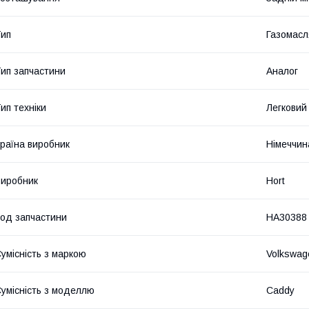
ип
Газомасл
ип запчастини
Аналог
ип техніки
Легковий
раїна виробник
Німеччин
иробник
Hort
од запчастини
HA30388
умісність з маркою
Volkswag
умісність з моделлю
Caddy