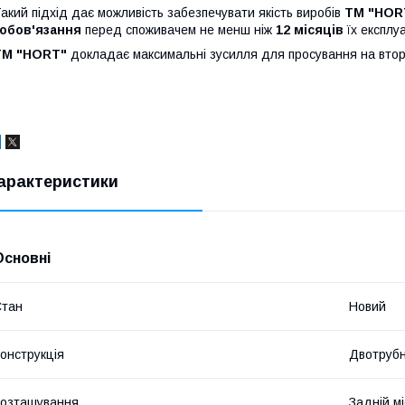
акий підхід дає можливість забезпечувати якість виробів
TM "HOR
зобов'язання
перед споживачем не менш ніж
12 місяців
їх експлуа
TM "HORT"
докладає максимальні зусилля для просування на втори
арактеристики
Основні
Стан
Новий
онструкція
Двотруб
озташування
Задній мі