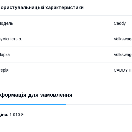
Користувальницькі характеристики
Модель
Caddy
умісність з:
Volkswag
Марка
Volkswag
ерія
CADDY III
нформація для замовлення
іна:
1 010 ₴