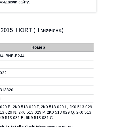
окидаючи сайту.
4-2015 HORT (Німеччина)
Номер
84, BNE-E244
022
 313320
T
029 B, 2K0 513 029 F, 2K0 513 029 L, 2K0 513 029
13 029 N, 2K0 513 029 P, 2K0 513 029 Q, 2K0 513
K9 513 031 B, 6K9 513 031 C
ch Autoteile GmbH
з'явилася на ринку