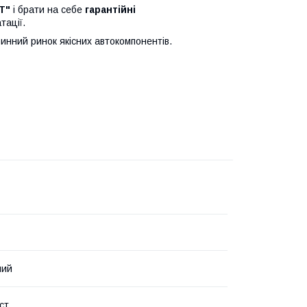
T"
і брати на себе
гарантійні
тації.
нний ринок якісних автокомпонентів.
ний
ст