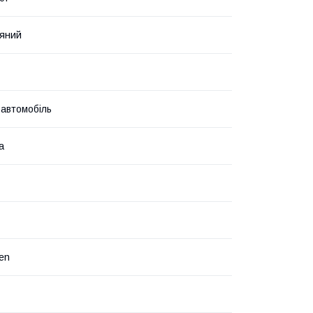
яний
 автомобіль
а
en