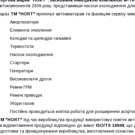
втокомпонентів 2009 року, представивши насоси охолодження для 
Зараз
TM "HORT"
пропонує автоаматорам та фахівцям сервісу чима
· Амортизатори
· Елементи зчеплення
 Колодки та циліндри гальмівні
· Термостоти
· Насоси охолодження
· Стартери
· Генератори
· Високовольтні дроти
· Ремни ГРМ
· Ремені приводні
· Упори газові
 Постійно проводиться копітка робота для розширення асортим
TM "HORT"
під час виробництва продукції використовує новітні ав
а відвантаження продукції відповідно до вимог
ISO/TS 16949
, що 
ідготовки та функціонування виробництва, виготовлення оснастки, в