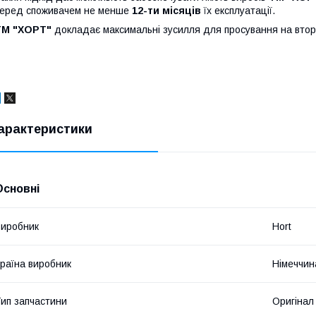
еред споживачем не менше
12-ти місяців
їх експлуатації.
TM "ХОРТ"
докладає максимальні зусилля для просування на втори
арактеристики
Основні
иробник
Hort
раїна виробник
Німеччин
ип запчастини
Оригінал