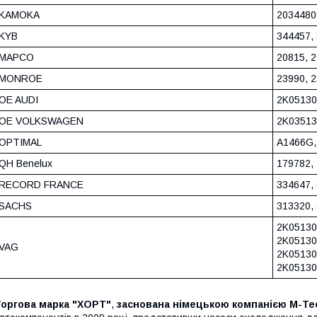
KAMOKA
2034480
KYB
344457,
MAPCO
20815, 
MONROE
23990, 
OE AUDI
2K05130
OE VOLKSWAGEN
2K03513
OPTIMAL
A1466G,
QH Benelux
179782,
RECORD FRANCE
334647, 
SACHS
313320,
2K05130
2K05130
VAG
2K05130
2K05130
Торгова марка "ХОРТ"
,
заснована німецькою компанією M-Te