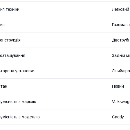
ип техніки
Легковий
ип
Газомасл
онструкція
Двотруб
озташування
Задній мі
торона установки
Лівий/пр
Стан
Новий
умісність з маркою
Volkswag
умісність з моделлю
Caddy