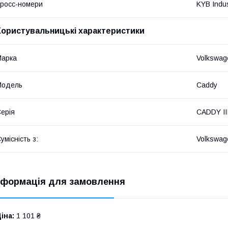
росс-номери
KYB Indu
Користувальницькі характеристики
Марка
Volkswag
Модель
Caddy
ерія
CADDY III
умісність з:
Volkswag
нформація для замовлення
іна:
1 101 ₴