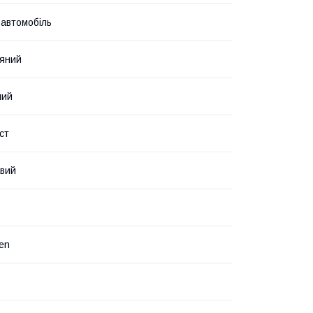
 автомобіль
яний
ний
ст
авий
en