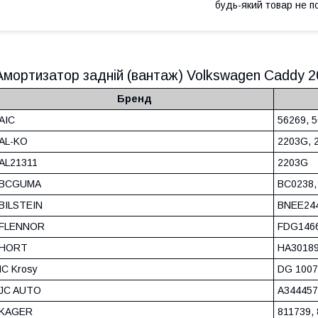
будь-який товар не п
Амортизатор задній (вантаж) Volkswagen Сaddy 
Бренд
AIC
56269, 
AL-KO
2203G, 
AL21311
2203G
BCGUMA
BC0238,
BILSTEIN
BNEE244
FLENNOR
FDG146
HORT
HA30189
IC Krosy
DG 1007
JC AUTO
A344457
KAGER
811739,