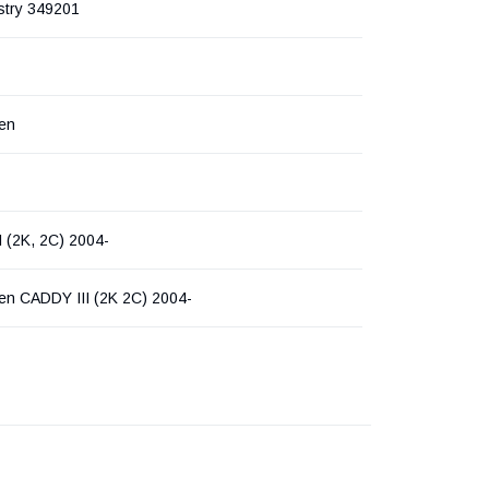
stry 349201
en
 (2K, 2C) 2004-
en CADDY III (2K 2C) 2004-