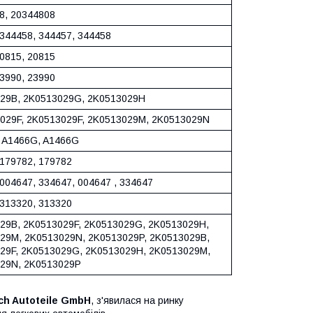
8, 20344808
 344458, 344457, 344458
20815, 20815
23990, 23990
29B, 2K0513029G, 2K0513029H
029F, 2K0513029F, 2K0513029M, 2K0513029N
 A1466G, A1466G
 179782, 179782
004647, 334647, 004647 , 334647
 313320, 313320
29B, 2K0513029F, 2K0513029G, 2K0513029H,
29M, 2K0513029N, 2K0513029P, 2K0513029B,
29F, 2K0513029G, 2K0513029H, 2K0513029M,
29N, 2K0513029P
ch Autoteile GmbH
, з'явилася на ринку