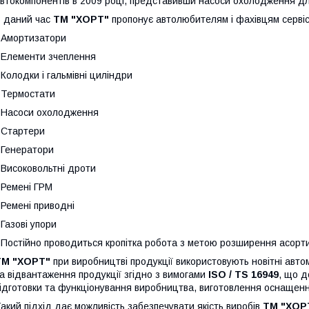
втокомпонентів в 2009 році, представивши насоси охолодження для
 даний час
ТМ "ХОРТ"
пропонує автолюбителям і фахівцям сервісу
 Амортизатори
 Елементи зчеплення
 Колодки і гальмівні циліндри
 Термостати
 Насоси охолодження
 Стартери
 Генератори
 Високовольтні дроти
 Ремені ГРМ
 Ремені приводні
 Газові упори
 Постійно проводиться кропітка робота з метою розширення асорт
TM "ХОРТ"
при виробництві продукції використовують новітні авто
а відвантаження продукції згідно з вимогами
ISO / TS 16949
, що д
ідготовки та функціонування виробництва, виготовлення оснащення,
акий підхід дає можливість забезпечувати якість виробів
ТМ "ХОР