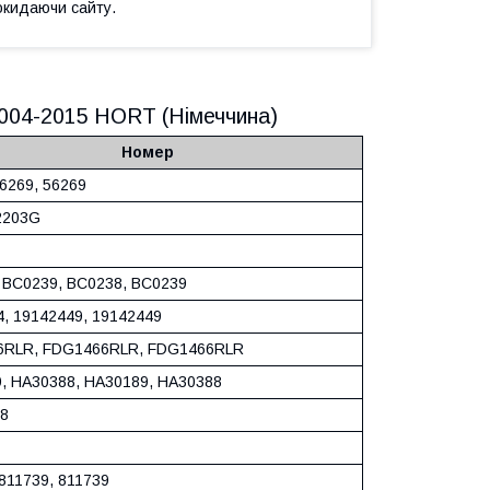
окидаючи сайту.
2004-2015 HORT (Німеччина)
Номер
56269, 56269
2203G
 BC0239, BC0238, BC0239
, 19142449, 19142449
6RLR, FDG1466RLR, FDG1466RLR
, HA30388, HA30189, HA30388
8
 811739, 811739