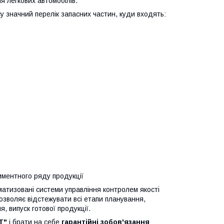
 легкових автомобілів.
 значний перелік запасних частин, куди входять:
иментного ряду продукції
матизовані системи управління контролем якості
озволяє відстежувати всі етапи планування,
 випуск готової продукції.
Т"
і брати на себе
гарантійні зобов'язання