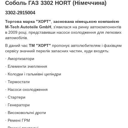
Соболь ГАЗ 3302 HORT (Німеччина)
3302-2915004
Торгова марка "ХОРТ"
,
заснована німецькою компанією
M-Tech Autoteile GmbH
, з'явилася на ринку автокомпонентів
в 2009 році, представивши насоси охолодження для легкових
автомобілів.
В даний час
ТМ "ХОРТ"
пропонує автолюбителям і фахівцям
сервісу значний перелік запасних частин, куди входять:
· Амортизатори
· Елементи зчеплення
· Колодки і гальмівні циліндри
· Термостати
· Насоси охолодження
· Стартери
· Генератори
· Високовольтні дроти
· Ремені ГРМ