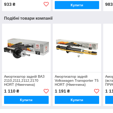
933
983
₴
Купити
Подібні товари компанії
Амортизатор задній ВАЗ
Амортизатор задній
Амор
2110,2111,2112,2170
Volkswagen Transporter T5
(вст
HORT (Німеччина)
HORT (Німеччина)
ПРИ
(Нім
1 110
1 191
1 1
₴
₴
Купити
Купити