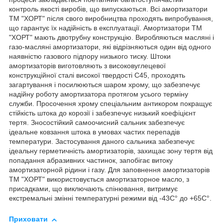
контроль якості виробів, що випускаються. Всі амортизатори
ТМ "ХОРТ" після свого виробництва проходять випробування,
що гарантує їх надійність в експлуатації. Амортизатори TM
"ХОРТ" мають двотрубну конструкцію. Виробляються масляні і
газо-масляні амортизатори, які відрізняються один від одного
наявністю газового підпору низького тиску. Штоки
амортизаторів виготовляють з високовуглецевої
конструкційної сталі високої твердості С45, проходять
загартування і посилюються шаром хрому, що забезпечує
надійну роботу амортизатора протягом усього терміну
служби. Просочення хрому спеціальним антикором покращує
стійкість штока до корозії і забезпечує низький коефіцієнт
тертя. Зносостійкий самоочисний сальник забезпечує
ідеальне ковзання штока в умовах частих перепадів
температури. Застосування даного сальника забезпечує
ідеальну герметичність амортизаторів, захищає зону тертя від
попадання абразивних частинок, запобігає витоку
амортизаторной рідини і газу. Для заповнення амортизаторів
TM "ХОРТ" використовується амортизаторное масло, з
присадками, що виключають спінювання, витримує
екстремальні змінні температурні режими від -43С° до +65С°.
Приховати