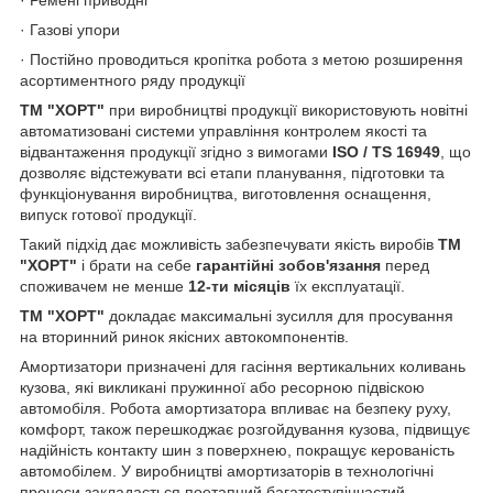
· Ремені приводні
· Газові упори
· Постійно проводиться кропітка робота з метою розширення
асортиментного ряду продукції
TM "ХОРТ"
при виробництві продукції використовують новітні
автоматизовані системи управління контролем якості та
відвантаження продукції згідно з вимогами
ISO / TS 16949
, що
дозволяє відстежувати всі етапи планування, підготовки та
функціонування виробництва, виготовлення оснащення,
випуск готової продукції.
Такий підхід дає можливість забезпечувати якість виробів
ТМ
"ХОРТ"
і брати на себе
гарантійні зобов'язання
перед
споживачем не менше
12-ти місяців
їх експлуатації.
TM "ХОРТ"
докладає максимальні зусилля для просування
на вторинний ринок якісних автокомпонентів.
Амортизатори призначені для гасіння вертикальних коливань
кузова, які викликані пружинної або ресорною підвіскою
автомобіля. Робота амортизатора впливає на безпеку руху,
комфорт, також перешкоджає розгойдування кузова, підвищує
надійність контакту шин з поверхнею, покращує керованість
автомобілем. У виробництві амортизаторів в технологічні
процеси закладається поетапний багатоступінчастий