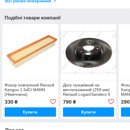
Всі умови повернення
Подібні товари компанії
Фільтр повітряний Renault
Диск гальмівний не
Філь
Kangoo 1.5dCi MANN
вентильований (259 мм)
Kang
(Німеччина)
Renault Logan/Sandero II
MAN
ABE (Польща)
330
790
290
₴
₴
Купити
Купити