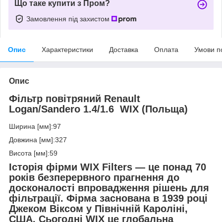
Що таке купити з Пром?
Замовлення під захистом
Опис
Характеристики
Доставка
Оплата
Умови п
Опис
Фільтр повітряний Renault
Logan/Sandero 1.4/1.6 WIX (Польща)
Ширина [мм]:97
Довжина [мм]:327
Висота [мм]:59
Історія фірми WIX Filters — це понад 70
років безперервного прагнення до
досконалості впровадження рішень для
фільтрації. Фірма заснована в 1939 році
Джеком Віксом у Північній Кароліні,
США. Сьогодні WIX це глобальна