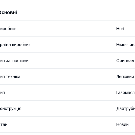
Основні
иробник
Hort
раїна виробник
Німеччин
ип запчастини
Оригінал
ип техніки
Легковий
ип
Газомасл
онструкція
Двотруб
Стан
Новий