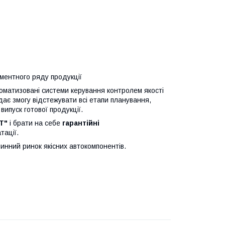
ентного ряду продукції
томатизовані системи керування контролем якості
дає змогу відстежувати всі етапи планування,
ипуск готової продукції.
T"
і брати на себе
гарантійні
тації.
нний ринок якісних автокомпонентів.