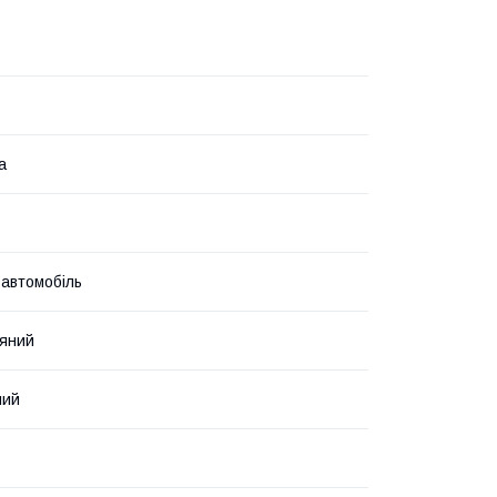
а
 автомобіль
яний
ний