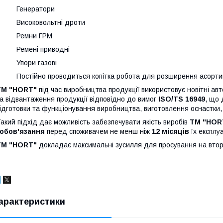
· Генератори
· Високовольтні дроти
· Ремни ГРМ
· Ремені приводні
· Упори газові
 Постійно проводиться копітка робота для розширення асортим
TM "HORT"
під час виробництва продукції використовує новітні ав
а відвантаження продукції відповідно до вимог
ISO/TS 16949
, що 
ідготовки та функціонування виробництва, виготовлення оснастки, в
акий підхід дає можливість забезпечувати якість виробів
TM "HOR
зобов'язання
перед споживачем не менш ніж
12 місяців
їх експлуа
TM "HORT"
докладає максимальні зусилля для просування на втори
арактеристики