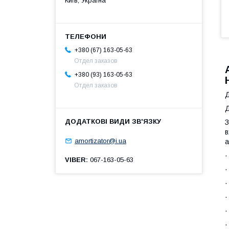
Київ, Україна
+380 (67) 163-05-63
Отдел заказов
+380 (93) 163-05-63
Отдел заказов
Д
Д
в
amortizator@i.ua
а
VIBER
067-163-05-63
·