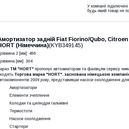
У компанії підключені
будь-який товар не п
Амортизатор задній Fiat Fiorino/Qubo, Citroen
HORT (Німеччина)
(KYB349145)
овжина 2 [мм]: 466
овжина [мм]: 304
Зараз
TM "HORT"
пропонує автоаматорам та фахівцям сервісу чима
ходять:
Торгова марка "HORT"
,
заснована німецькою компані
втокомпонентів 2009 року, представивши насоси охолодження для 
· Амортизатори
· Елементи зчеплення
 Колодки та циліндри гальмівні
· Термостоти
· Насоси охолодження
· Стартери