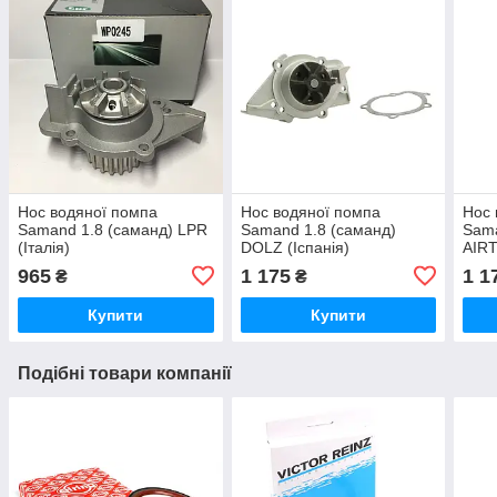
Нос водяної помпа
Нос водяної помпа
Нос 
Samand 1.8 (саманд) LPR
Samand 1.8 (саманд)
Sama
(Італія)
DOLZ (Іспанія)
AIRT
965
1 175
1 1
₴
₴
Купити
Купити
Подібні товари компанії