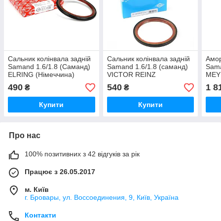
Сальник колінвала задній
Сальник колінвала задній
Амор
Samand 1.6/1.8 (Саманд)
Samand 1.6/1.8 (саманд)
Sama
ELRING (Німеччина)
VICTOR REINZ
MEYL
(Німеччина)
490
540
1 8
₴
₴
Купити
Купити
Про нас
100% позитивних з 42 відгуків за рік
Працює з 26.05.2017
м. Київ
г. Бровары, ул. Воссоединения, 9, Київ, Україна
Контакти