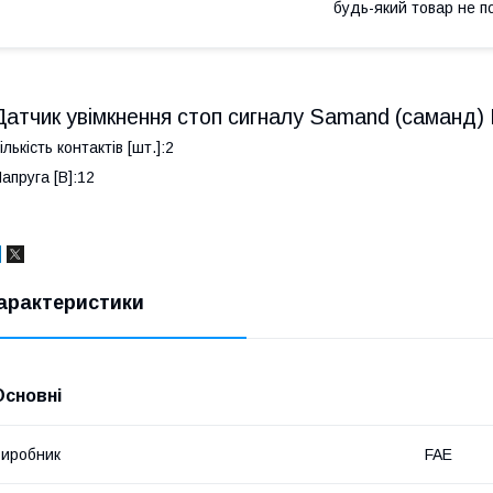
будь-який товар не п
Датчик увімкнення стоп сигналу Samand (саманд) F
ількість контактів [шт.]:2
апруга [В]:12
арактеристики
Основні
иробник
FAE