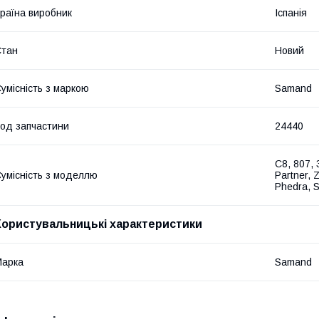
раїна виробник
Іспанія
Стан
Новий
умісність з маркою
Samand
од запчастини
24440
C8, 807, 
умісність з моделлю
Partner, 
Phedra, S
Користувальницькі характеристики
Марка
Samand