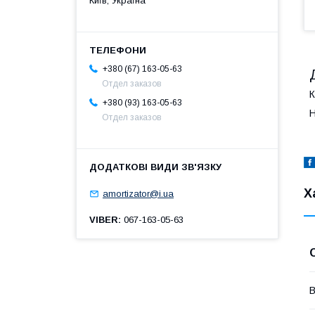
Київ, Україна
+380 (67) 163-05-63
Отдел заказов
К
+380 (93) 163-05-63
Н
Отдел заказов
Х
amortizator@i.ua
VIBER
067-163-05-63
В