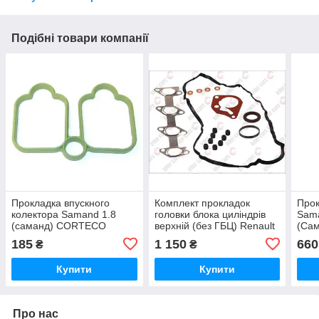
Подібні товари компанії
Прокладка впускного
Комплект прокладок
Прок
колектора Samand 1.8
головки блока циліндрів
Sam
(саманд) CORTECO
верхній (без ГБЦ) Renault
(Са
(Німеччина)
Kangoo 1.5 ELRING
(Нім
185
1 150
660
₴
₴
(Німеччина)
Купити
Купити
Про нас