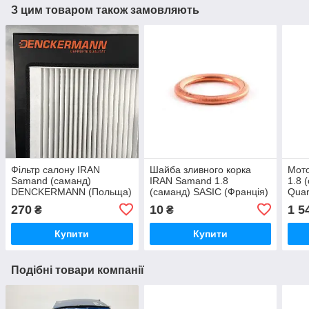
З цим товаром також замовляють
Фільтр салону IRAN
Шайба зливного корка
Мот
Samand (саманд)
IRAN Samand 1.8
1.8 
DENCKERMANN (Польща)
(саманд) SASIC (Франція)
Quar
TOTA
270
10
1 5
₴
₴
Купити
Купити
Подібні товари компанії