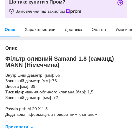
Що таке купити з Пром?
Замовлення під захистом
Опис
Характеристики
Доставка
Оплата
Умови п
Опис
Фільтр оливний Samand 1.8 (саманд)
MANN (Німеччина)
Внутрішній діаметр [мм]: 66
Зовнішній діаметр [мм]: 76
Висота [мм]: 89
Тиск відкривання обгінного клапана [бар]: 1,5
Зовнішній діаметр [мм]: 72
Розмір різі: M 20 X 1.5
Додаткова інформація: з поворотним клапаном
Приховати