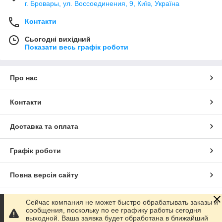
г. Бровары, ул. Воссоединения, 9, Київ, Україна
Контакти
Сьогодні вихідний
Показати весь графік роботи
Про нас
Контакти
Доставка та оплата
Графік роботи
Повна версія сайту
Сайт створено на маркетплейсі
Prom.ua
Сейчас компания не может быстро обрабатывать заказы и
сообщения, поскольку по ее графику работы сегодня
выходной. Ваша заявка будет обработана в ближайший