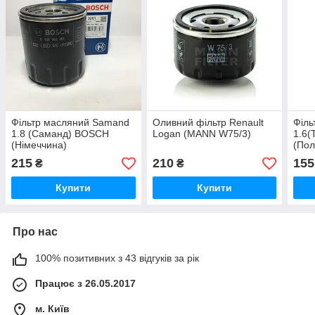
Фільтр масляний Samand
Оливний фільтр Renault
Філь
1.8 (Саманд) BOSCH
Logan (MANN W75/3)
1.6(
(Німеччина)
(По
215
210
155
₴
₴
Купити
Купити
Про нас
100% позитивних з 43 відгуків за рік
Працює з 26.05.2017
м. Київ