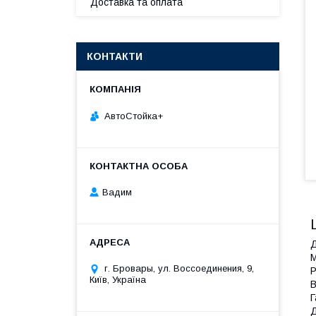
Доставка та оплата
КОНТАКТИ
АвтоСтойка+
Вадим
Д
М
г. Бровары, ул. Воссоединения, 9,
Р
Київ, Україна
В
Г
Д