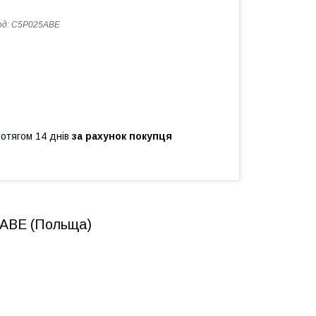
од:
C5P025ABE
ротягом 14 днів
за рахунок покупця
) ABE (Польща)