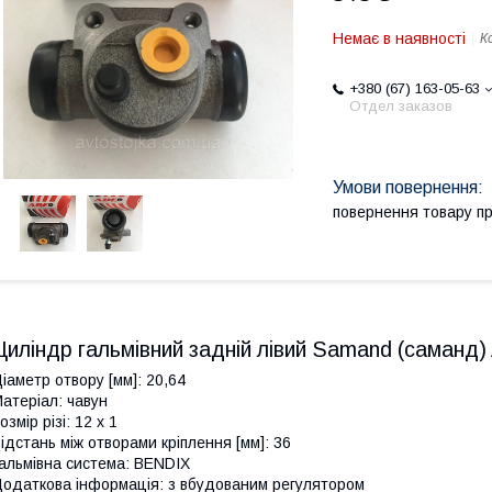
Немає в наявності
К
+380 (67) 163-05-63
Отдел заказов
повернення товару п
Циліндр гальмівний задній лівий Samand (саманд
іаметр отвору [мм]: 20,64
атеріал: чавун
озмір різі: 12 x 1
ідстань між отворами кріплення [мм]: 36
альмівна система: BENDIX
одаткова інформація: з вбудованим регулятором