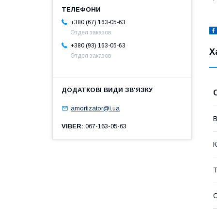
+380 (67) 163-05-63
Отдел заказов
+380 (93) 163-05-63
Х
Отдел заказов
amortizator@i.ua
В
VIBER
067-163-05-63
К
Т