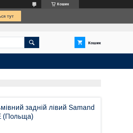
Кошик
Кошик
ьмівний задній лівий Samand
E (Польща)