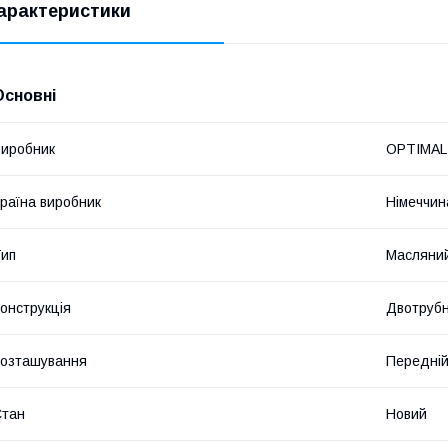
арактеристики
Основні
иробник
OPTIMAL
раїна виробник
Німеччин
ип
Масляни
онструкція
Двотруб
озташування
Передній
Стан
Новий