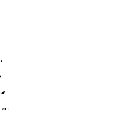
а
й
ний
 міст