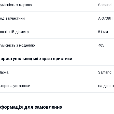
умісність з маркою
Samand
од запчастини
A-3738H
овнішній діаметр
51 мм
умісність з моделлю
405
Користувальницькі характеристики
Марка
Samand
торона установки
на дві с
нформація для замовлення