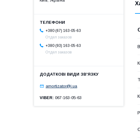
Київ, Україна
Х
+380 (67) 163-05-63
Отдел заказов
+380 (93) 163-05-63
В
Отдел заказов
К
Т
amortizator@i.ua
К
VIBER
067-163-05-63
Р