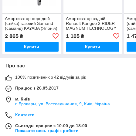
Амортизатор передній
Амортизатор задній
Амор
(стійка) газовий Samand
Renault Kangoo 2 RIDER
(сті
(саманд) KAYABA (Японія)
MAGNUM TECHNOLOGY
(са
(Польща)
(Вел
2 865
1 105
1 4
₴
₴
Купити
Купити
Про нас
100% позитивних з 42 відгуків за рік
Працює з 26.05.2017
м. Київ
г. Бровары, ул. Воссоединения, 9, Київ, Україна
Контакти
Сьогодні працює з 10:00 до 18:00
Показати весь графік роботи