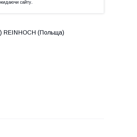
окидаючи сайту.
нд) REINHOCH (Польща)