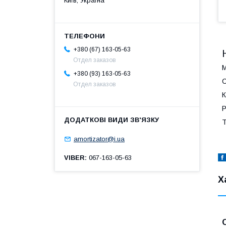
Київ, Україна
+380 (67) 163-05-63
Отдел заказов
М
+380 (93) 163-05-63
С
Отдел заказов
К
Р
Т
amortizator@i.ua
VIBER
067-163-05-63
Х