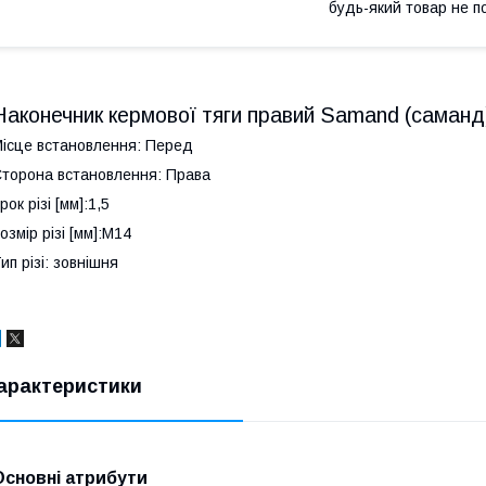
будь-який товар не п
Наконечник кермової тяги правий Samand (сама
ісце встановлення: Перед
торона встановлення: Права
рок різі [мм]:1,5
озмір різі [мм]:M14
ип різі: зовнішня
арактеристики
Основні атрибути