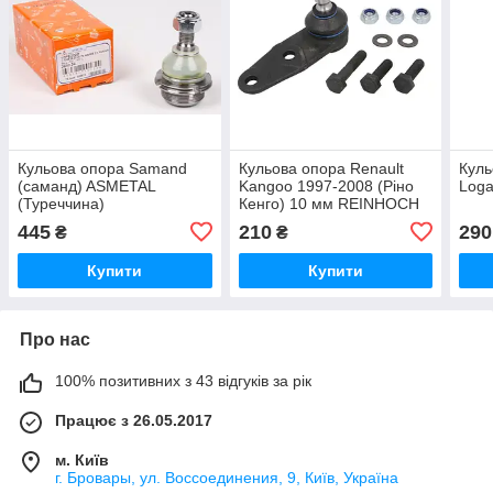
Кульова опора Samand
Кульова опора Renault
Куль
(саманд) ASMETAL
Kangoo 1997-2008 (Ріно
Loga
(Туреччина)
Кенго) 10 мм REINHOCH
(Польща)
445
210
290
₴
₴
Купити
Купити
Про нас
100% позитивних з 43 відгуків за рік
Працює з 26.05.2017
м. Київ
г. Бровары, ул. Воссоединения, 9, Київ, Україна