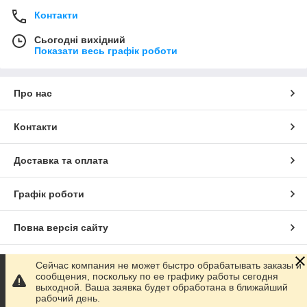
Контакти
Сьогодні вихідний
Показати весь графік роботи
Про нас
Контакти
Доставка та оплата
Графік роботи
Повна версія сайту
Сайт створено на маркетплейсі
Prom.ua
Сейчас компания не может быстро обрабатывать заказы и
сообщения, поскольку по ее графику работы сегодня
выходной. Ваша заявка будет обработана в ближайший
Політика конфіденційності
рабочий день.