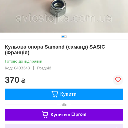
Кульова опора Samand (саманд) SASIC
(Франція)
Готово до відправки
Код: 6403343
Роздріб
370
₴
Купити
або
Купити з