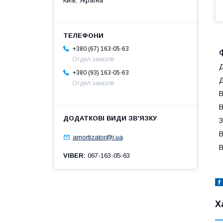
Київ, Україна
+380 (67) 163-05-63
Отдел заказов
Д
+380 (93) 163-05-63
Д
Отдел заказов
В
В
З
В
amortizator@i.ua
В
VIBER
067-163-05-63
Х