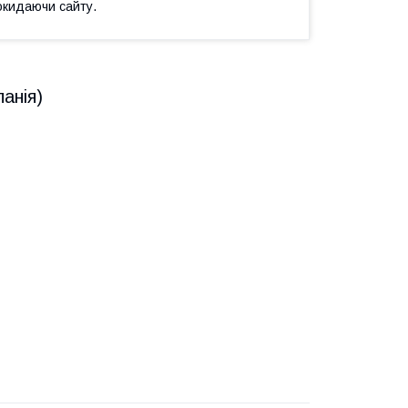
окидаючи сайту.
анія)