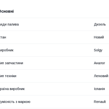
Основні
иди палива
Дизель
Стан
Новий
иробник
Solgy
ип запчастини
Аналог
ип техніки
Легковий
раїна виробник
Іспанія
умісність з маркою
Renault