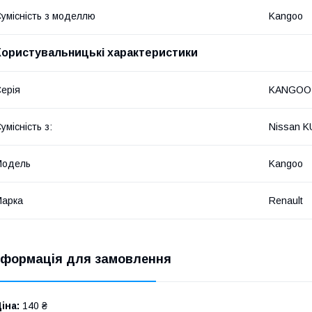
умісність з моделлю
Kangoo
Користувальницькі характеристики
ерія
KANGOO 
умісність з:
Nissan K
Модель
Kangoo
Марка
Renault
нформація для замовлення
іна:
140 ₴