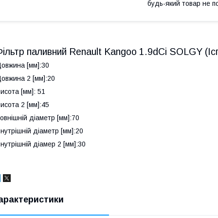
будь-який товар не п
Фільтр паливний Renault Kangoo 1.9dCi SOLGY (Ісп
овжина [мм]:30
овжина 2 [мм]:20
исота [мм]: 51
исота 2 [мм]:45
овнішній діаметр [мм]:70
нутрішній діаметр [мм]:20
нутрішній діамер 2 [мм]:30
арактеристики