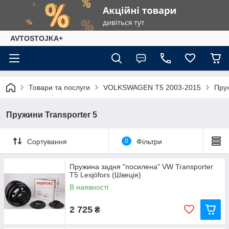
AVTOSTOJKA+
Товари та послуги
VOLKSWAGEN T5 2003-2015
Пруж
Пружини Transporter 5
Сортування
0
Фільтри
Пружина задня "посилена" VW Transporter
T5 Lesjöfors (Швеція)
В наявності
2 725
₴